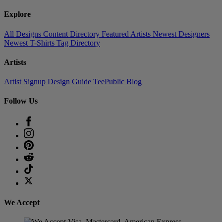
Explore
All Designs
Content Directory
Featured Artists
Newest Designers
Newest T-Shirts
Tag Directory
Artists
Artist Signup
Design Guide
TeePublic Blog
Follow Us
We Accept