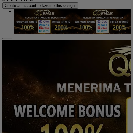
Create an account to favorite this design!