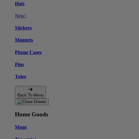
Hats
New!
Stickers
Magnets
Phone Cases
Pins
Totes
Back To Menu
Home Goods
Mugs