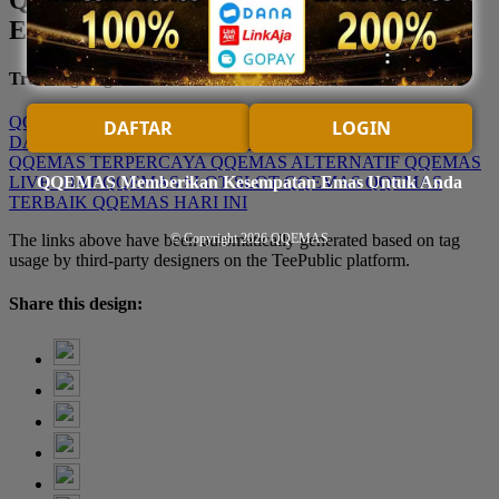
Emas Untuk Anda
Trending Tags
QQEMAS
SPONSOR 777
QQEMAS LOGIN
QQEMAS
DAFTAR
LOGIN
DAFTAR
QQEMAS LINK ALTERNATIF
QQEMAS RESMI
QQEMAS TERPERCAYA
QQEMAS ALTERNATIF
QQEMAS
QQEMAS Memberikan Kesempatan Emas Untuk Anda
LIVECHAT
QQEMAS SLOT
SLOT QQEMAS
QQEMAS
TERBAIK
QQEMAS HARI INI
© Copyright 2026
QQEMAS
The links above have been automatically generated based on tag
usage by third-party designers on the TeePublic platform.
Share this design: