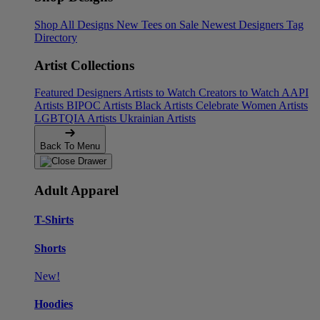
Shop All Designs
New Tees on Sale
Newest Designers
Tag
Directory
Artist Collections
Featured Designers
Artists to Watch
Creators to Watch
AAPI
Artists
BIPOC Artists
Black Artists
Celebrate Women Artists
LGBTQIA Artists
Ukrainian Artists
Back To Menu
Adult Apparel
T-Shirts
Shorts
New!
Hoodies