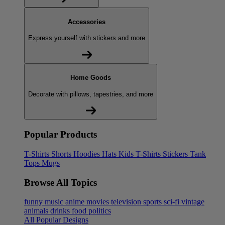
Accessories
Express yourself with stickers and more
Home Goods
Decorate with pillows, tapestries, and more
Popular Products
T-Shirts
Shorts
Hoodies
Hats
Kids T-Shirts
Stickers
Tank
Tops
Mugs
Browse All Topics
funny
music
anime
movies
television
sports
sci-fi
vintage
animals
drinks
food
politics
All Popular Designs