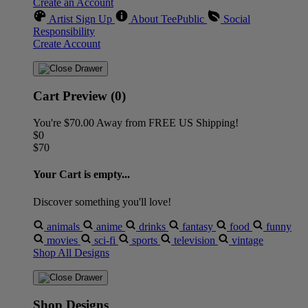
Create an Account
Artist Sign Up
About TeePublic
Social
Responsibility
Create Account
Cart Preview (0)
You're
$70.00
Away from
FREE US Shipping!
$0
$70
Your Cart is empty...
Discover something you'll love!
animals
anime
drinks
fantasy
food
funny
movies
sci-fi
sports
television
vintage
Shop All Designs
Shop Designs