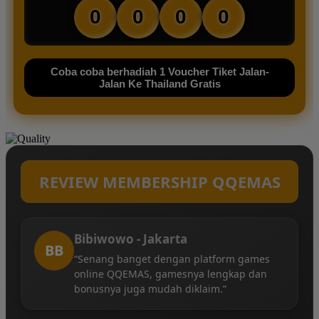
0
0
0
0
Coba coba berhadiah 1 Voucher Tiket Jalan-
Jalan Ke Thailand Gratis
REVIEW MEMBERSHIP QQEMAS
Bibiwowo - Jakarta
BB
“Senang banget dengan platform games
online QQEMAS, gamesnya lengkap dan
bonusnya juga mudah diklaim.”