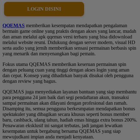
LOGIN DISINI
QQEMAS
memberikan kesempatan mendapatkan pengalaman
bermain game online yang praktis dengan akses yang lancar, mudah
dan aman melalui apk qqemas versi terbaru yang bisa didownload
melalui website resmi. Didukung dengan server modern, visual HD
serta audio yang jernih memberikan sensasi permainan berbasis spin
yang menarik dan menyenangkan bagi pemain.
Fokus utama QQEMAS memberikan keseruan permainan spin
dengan peluang cuan yang tinggi dengan akses login yang aman
dan cepat. Konsep yang dihadirkan banyak disukai oleh pengguna
dengan review yang bagus.
QQEMAS juga menyediakan layanan bantuan yang siap membantu
para pengguna 24 jam baik dari segi pendaftaran akun, transaksi
sampai permainan akan dilayani dengan profesional dan ramah.
Disamping itu, semua pengguna berkesmpatan mendapatkan bonus
spektakuler yang dibagikan secara khusus seperti bonus member
baru, cashback, ulang tahun, hadiah emas hingga extra bonus 200%.
Penawaran eksklusif ini sangat terbatas, jadi jangan lewatkan
kesempatan untuk bergabung bersama QQEMAS yang siap
mewujudkani impian anda menjadi kenyataan.