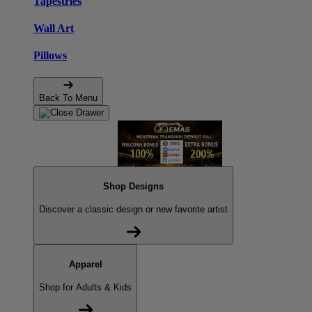
Tapestries
Wall Art
Pillows
Back To Menu
Shop Designs
Discover a classic design or new favorite artist
Apparel
Shop for Adults & Kids