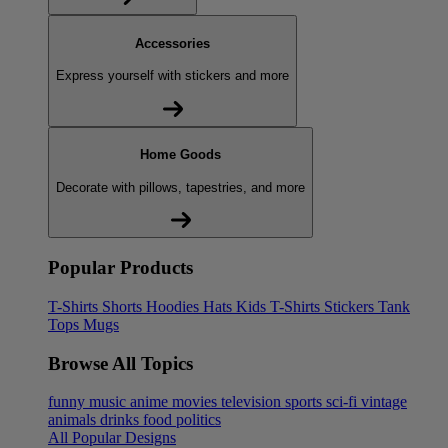
Accessories
Express yourself with stickers and more
Home Goods
Decorate with pillows, tapestries, and more
Popular Products
T-Shirts
Shorts
Hoodies
Hats
Kids T-Shirts
Stickers
Tank
Tops
Mugs
Browse All Topics
funny
music
anime
movies
television
sports
sci-fi
vintage
animals
drinks
food
politics
All Popular Designs