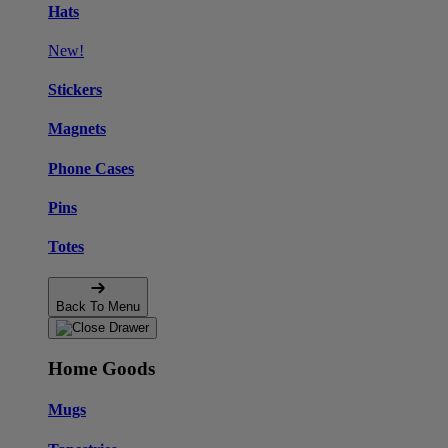
Hats
New!
Stickers
Magnets
Phone Cases
Pins
Totes
Back To Menu
Home Goods
Mugs