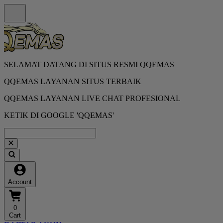
SELAMAT DATANG DI SITUS RESMI QQEMAS
QQEMAS LAYANAN SITUS TERBAIK
QQEMAS LAYANAN LIVE CHAT PROFESIONAL
KETIK DI GOOGLE 'QQEMAS'
Account
0
Cart